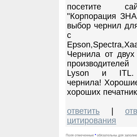
посетите с
"Корпорация ЗНА
выбор чернил дл
с голо
Epson,Spectra,Xaa
Чернила от двух
производителе
Lyson и ITL.
чернила! Хороши
хороших печатник
ответить
|
от
цитирования
Поля отмеченные
*
обязательны для заполн