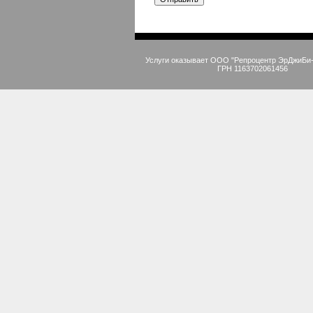
Услуги оказывает ООО "Репроцентр ЭрДжиБи
ГРН 1163702061456