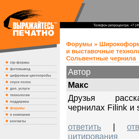
Телефон репроцентра: +7 (49
Форумы
»
Широкоформ
и выставочные технол
Сольвентные чернила
ctp-формы
фотовывод
Автор
цифровые цветопробы
спуск полос
Mакс
доп. услуги
технологии
Друзья расс
поддержка
чернилах Filink и
форумы
о компании
контакты
ответить
|
от
цитирования