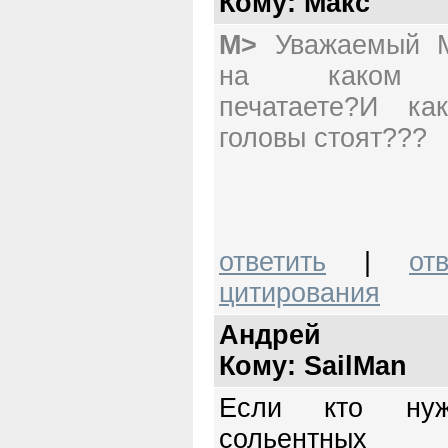
Кому: Mакс
M>
Уважаемый М
на каком п
печатаете?И ка
головы стоят???
ответить
|
от
цитирования
Андрей
Кому: SailMan
Если кто нуж
сольентных 