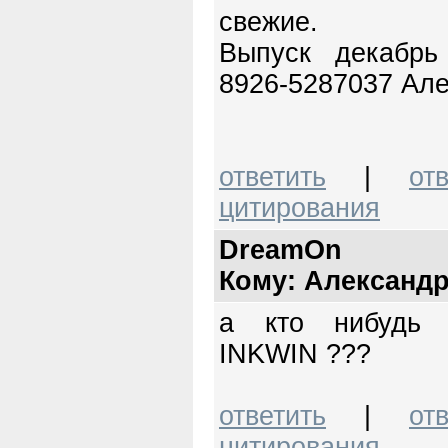
свежие.
Выпуск декабрь
8926-5287037 Але
ответить
|
от
цитирования
DreamOn
Кому: Александ
а кто нибудь 
INKWIN ???
ответить
|
от
цитирования