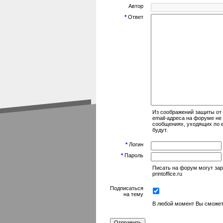
Автор
*
Ответ
Из соображений защиты от
email-адреса на форуме не
сообщениях, уходящих по e
будут.
*
Логин
*
Пароль
Писать на форум могут за
printoffice.ru
Подписаться
на тему
В любой момент Вы сможет