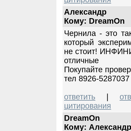
Александр
Кому: DreamOn
Чернила - это та
который экспери
не стоит! ИНФИН
отличные ч
Покупайте провер
тел 8926-5287037
ответить
|
от
цитирования
DreamOn
Кому: Александ