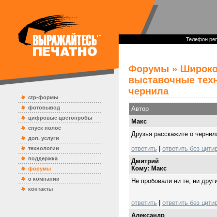
Телефон реп
Форумы
»
Широко
выставочные тех
чернила
ctp-формы
фотовывод
Автор
цифровые цветопробы
Mакс
спуск полос
Друзья расскажите о чернила
доп. услуги
ответить
|
ответить без цити
технологии
поддержка
Дмитрий
Кому: Mакс
форумы
о компании
Не пробовали ни те, ни друг
контакты
ответить
|
ответить без цити
Александр