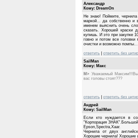
Александр
Кому: DreamOn
Не знаю! Поймите, чернила
маркой... да собственно и
именем выяснить очень сло
сказать. Хорошей краски 
купишь. И это при закупке 1
говно и потом все головки
очистки и возможно помпы...
ответить
|
ответить без цити
SailMan
Кому: Mакс
M>
Уважаемый Максим!!!Вы 
вас головы стоят???
ответить
|
ответить без цити
Андрей
Кому: SailMan
Если кто нуждается в со
"Корпорация ЗНАК".Большой
Epson,Spectra,Xaar.
Чернила от двух английск
Хорошие чернила! Хорошие 