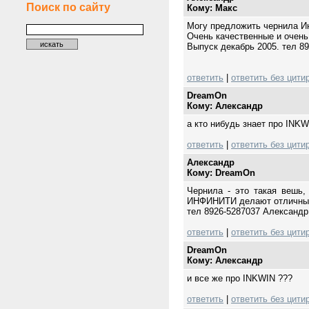
Поиск по сайту
Кому: Mакс
Могу предложить чернила И
Очень качественные и очень
Выпуск декабрь 2005. тел 8
ответить
|
ответить без цити
DreamOn
Кому: Александр
а кто нибудь знает про INKW
ответить
|
ответить без цити
Александр
Кому: DreamOn
Чернила - это такая вешь,
ИНФИНИТИ делают отличные 
тел 8926-5287037 Александр
ответить
|
ответить без цити
DreamOn
Кому: Александр
и все же про INKWIN ???
ответить
|
ответить без цити