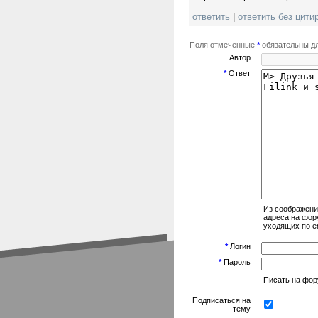
ответить
|
ответить без цити
Поля отмеченные
*
обязательны дл
Автор
*
Ответ
Из соображени
адреса на фор
уходящих по em
*
Логин
*
Пароль
Писать на фору
Подписаться на
тему