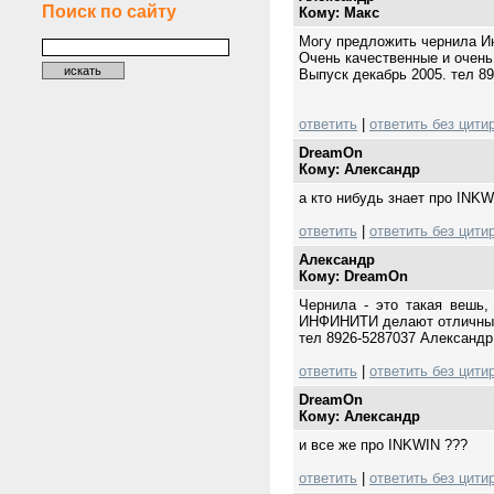
Поиск по сайту
Кому: Mакс
Могу предложить чернила И
Очень качественные и очень
Выпуск декабрь 2005. тел 8
ответить
|
ответить без цити
DreamOn
Кому: Александр
а кто нибудь знает про INKW
ответить
|
ответить без цити
Александр
Кому: DreamOn
Чернила - это такая вешь,
ИНФИНИТИ делают отличные 
тел 8926-5287037 Александр
ответить
|
ответить без цити
DreamOn
Кому: Александр
и все же про INKWIN ???
ответить
|
ответить без цити