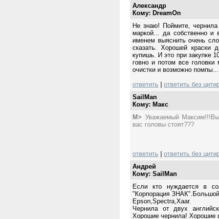
Александр
Кому: DreamOn
Не знаю! Поймите, чернила
маркой... да собственно и
именем выяснить очень сло
сказать. Хорошей краски 
купишь. И это при закупке 1
говно и потом все головки
очистки и возможно помпы...
ответить
|
ответить без цити
SailMan
Кому: Mакс
M>
Уважаемый Максим!!!Вы 
вас головы стоят???
ответить
|
ответить без цити
Андрей
Кому: SailMan
Если кто нуждается в со
"Корпорация ЗНАК".Большой
Epson,Spectra,Xaar.
Чернила от двух английск
Хорошие чернила! Хорошие 