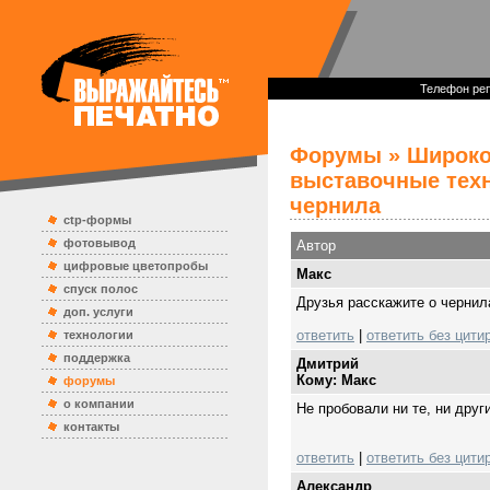
Телефон реп
Форумы
»
Широко
выставочные тех
чернила
ctp-формы
фотовывод
Автор
цифровые цветопробы
Mакс
спуск полос
Друзья расскажите о чернила
доп. услуги
ответить
|
ответить без цити
технологии
поддержка
Дмитрий
Кому: Mакс
форумы
о компании
Не пробовали ни те, ни друг
контакты
ответить
|
ответить без цити
Александр