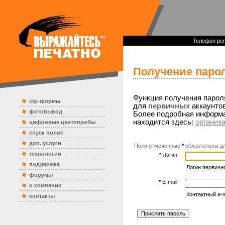
Телефон реп
Получение паро
Функция получения пароля
ctp-формы
для
первичных
аккаунтов
фотовывод
Более подробная информа
находится здесь:
организ
цифровые цветопробы
спуск полос
доп. услуги
Поля отмеченные
*
обязательны дл
технологии
*
Логин
поддержка
Логин первично
форумы
*
E-mail
о компании
Контактный e-m
контакты