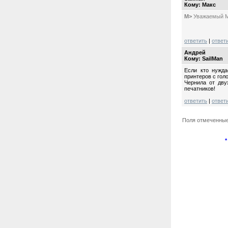
Кому: Mакс
M>
Уважаемый Ма
ответить
|
ответ
Андрей
Кому: SailMan
Если кто нужда
принтеров с гол
Чернила от дву
печатников!
ответить
|
ответ
Поля отмеченны
*