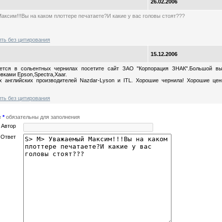
26.02.2006
ксим!!!Вы на каком плоттере печатаете?И какие у вас головы стоят???
ить без цитирования
15.12.2006
ется в сольентных чернилах посетите сайт ЗАО "Корпорация ЗНАК".Большой в
овками Epson,Spectra,Xaar.
х английских производителей Nazdar-Lyson и ITL. Хорошие чернила! Хорошие це
ить без цитирования
е
*
обязательны для заполнения
Автор
Ответ