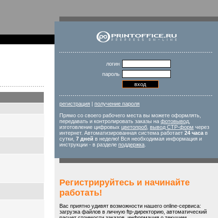
логин
пароль
регистрация
|
получение пароля
Прямо со своего рабочего места вы можете оформлять,
передавать и контролировать заказы на
фотовывод
,
изготовление цифровых
цветопроб
,
вывод CTP-форм
через
интернет. Автоматизированная система работает
24 часа
в
сутки,
7 дней
в неделю! Вся необходимая информация и
инструкции - в разделе
поддержка
.
Регистрируйтесь и начинайте
работать!
Вас приятно удивят возможности нашего online-сервиса:
загрузка файлов в личную ftp-директорию, автоматический
расчет стоимости заказов, информация о текущем