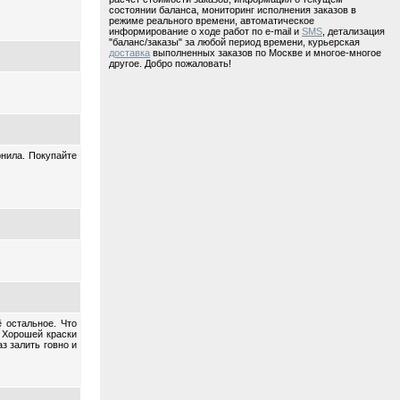
состоянии баланса, мониторинг исполнения заказов в
режиме реального времени, автоматическое
информирование о ходе работ по e-mail и
SMS
, детализация
"баланс/заказы" за любой период времени, курьерская
доставка
выполненных заказов по Москве и многое-многое
другое. Добро пожаловать!
нила. Покупайте
 остальное. Что
 Хорошей краски
з залить говно и