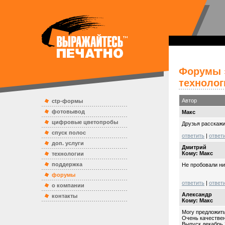
Форумы
технолог
Автор
ctp-формы
фотовывод
Mакс
цифровые цветопробы
Друзья расскажит
спуск полос
ответить
|
ответ
доп. услуги
Дмитрий
Кому: Mакс
технологии
поддержка
Не пробовали ни 
форумы
ответить
|
ответ
о компании
Александр
контакты
Кому: Mакс
Могу предложит
Очень качествен
Выпуск декабрь 