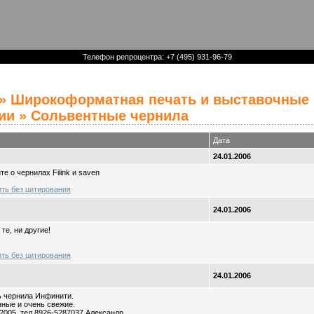
Телефон репроцентра: +7 (495) 931-96-79
»
Широкоформатная печать и выставочные
ии
» Сольвентные чернила
Дата
24.01.2006
е о чернилах Filink и saven
ить без цитирования
24.01.2006
те, ни другие!
ить без цитирования
24.01.2006
ь чернила Инфинити.
ные и очень свежие.
2005. тел 8926-5287037 Александр.