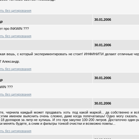
ить без цитирования
30.01.2006
др
ает про INKWIN ???
ить без цитирования
30.01.2006
такая вешь, с который экспериментировать не стоит! ИНФИНИТИ делают отличные чер
7 Александр.
ить без цитирования
30.01.2006
др
KWIN ???
ить без цитирования
30.01.2006
те, чернила каждый может продавать хоть под какой маркой... да собственно и всё
 этим именем выяснить очень сложно, даже когда попечатаешь! Одно могу сказать.
18 долларов за литр не купишь. И это при закупке 100-200 литров. Достаточно один ра
ки менять будете, а сним и фильтры тонкой очистки и возможно помпы...
ить без цитирования