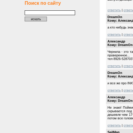
Поиск по сайту
ответить
|
ответ
DreamOn
Кому: Алексан
а кто нибудь зн
ответить
|
ответ
Александр
Кому: DreamOn
Чернила - это 
проверенное...
тел 8926-528703
ответить
|
ответ
DreamOn
Кому: Алексан
и все же про IN
ответить
|
ответ
Александр
Кому: DreamOn
Не знаю! Пойми
скрывается под
дешевле чем 17-
потом все голов
ответить
|
ответ
SailMan