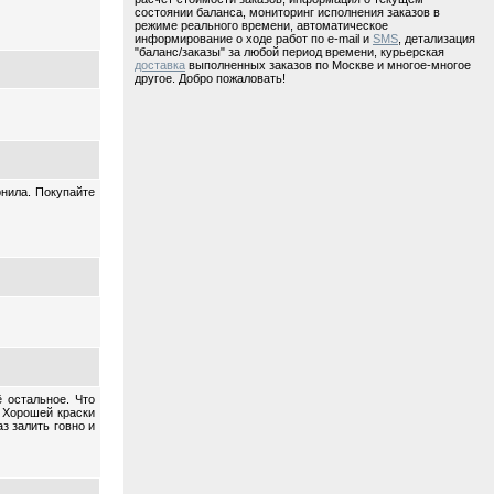
состоянии баланса, мониторинг исполнения заказов в
режиме реального времени, автоматическое
информирование о ходе работ по e-mail и
SMS
, детализация
"баланс/заказы" за любой период времени, курьерская
доставка
выполненных заказов по Москве и многое-многое
другое. Добро пожаловать!
нила. Покупайте
 остальное. Что
 Хорошей краски
з залить говно и