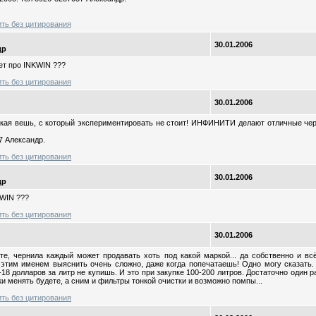
ить без цитирования
30.01.2006
др
ает про INKWIN ???
ить без цитирования
30.01.2006
такая вешь, с который экспериментировать не стоит! ИНФИНИТИ делают отличные чер
7 Александр.
ить без цитирования
30.01.2006
др
KWIN ???
ить без цитирования
30.01.2006
те, чернила каждый может продавать хоть под какой маркой... да собственно и всё
 этим именем выяснить очень сложно, даже когда попечатаешь! Одно могу сказать.
18 долларов за литр не купишь. И это при закупке 100-200 литров. Достаточно один ра
ки менять будете, а сним и фильтры тонкой очистки и возможно помпы...
ить без цитирования