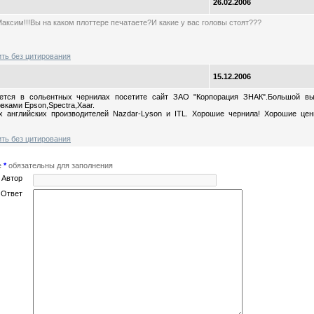
26.02.2006
ксим!!!Вы на каком плоттере печатаете?И какие у вас головы стоят???
ить без цитирования
15.12.2006
ется в сольентных чернилах посетите сайт ЗАО "Корпорация ЗНАК".Большой в
овками Epson,Spectra,Xaar.
х английских производителей Nazdar-Lyson и ITL. Хорошие чернила! Хорошие це
ить без цитирования
е
*
обязательны для заполнения
Автор
Ответ