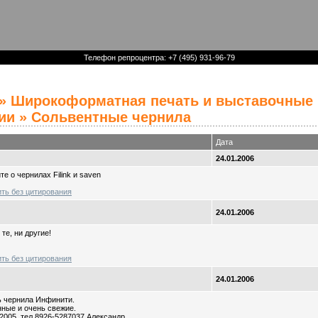
Телефон репроцентра: +7 (495) 931-96-79
»
Широкоформатная печать и выставочные
ии
» Сольвентные чернила
Дата
24.01.2006
е о чернилах Filink и saven
ить без цитирования
24.01.2006
те, ни другие!
ить без цитирования
24.01.2006
ь чернила Инфинити.
ные и очень свежие.
2005. тел 8926-5287037 Александр.