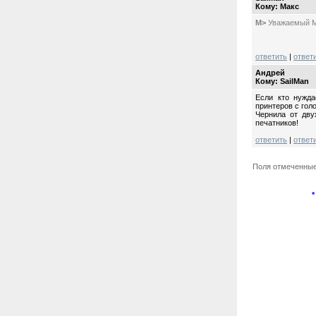
Кому: Mакс
M>
Уважаемый Ма
ответить
|
ответ
Андрей
Кому: SailMan
Если кто нужда
принтеров с гол
Чернила от дву
печатников!
ответить
|
ответ
Поля отмеченны
*