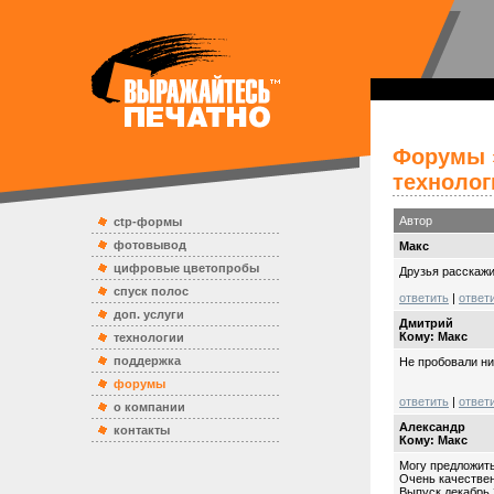
Форумы
технолог
Автор
ctp-формы
фотовывод
Mакс
цифровые цветопробы
Друзья расскажит
спуск полос
ответить
|
ответ
доп. услуги
Дмитрий
Кому: Mакс
технологии
поддержка
Не пробовали ни 
форумы
ответить
|
ответ
о компании
Александр
контакты
Кому: Mакс
Могу предложит
Очень качествен
Выпуск декабрь 