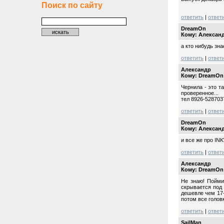
Поиск по сайту
ответить
|
ответ
DreamOn
Кому: Алексан
а кто нибудь зн
ответить
|
ответ
Александр
Кому: DreamOn
Чернила - это 
проверенное...
тел 8926-528703
ответить
|
ответ
DreamOn
Кому: Алексан
и все же про IN
ответить
|
ответ
Александр
Кому: DreamOn
Не знаю! Пойми
скрывается под
дешевле чем 17-
потом все голов
ответить
|
ответ
SailMan