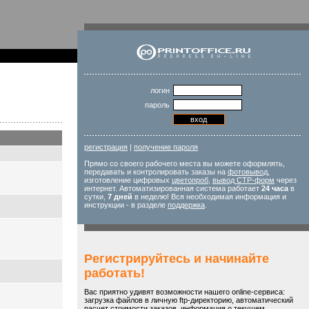
логин
пароль
регистрация
|
получение пароля
Прямо со своего рабочего места вы можете оформлять,
передавать и контролировать заказы на
фотовывод
,
изготовление цифровых
цветопроб
,
вывод CTP-форм
через
интернет. Автоматизированная система работает
24 часа
в
сутки,
7 дней
в неделю! Вся необходимая информация и
инструкции - в разделе
поддержка
.
Регистрируйтесь и начинайте
работать!
Вас приятно удивят возможности нашего online-сервиса:
загрузка файлов в личную ftp-директорию, автоматический
расчет стоимости заказов, информация о текущем