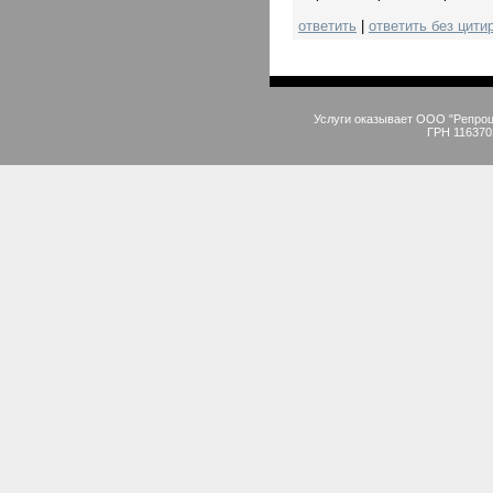
ответить
|
ответить без цити
Услуги оказывает ООО "Репро
ГРН 116370