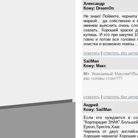
Александр
Кому: DreamOn
Не знаю! Поймите, чернила
маркой... да собственно и
именем выяснить очень сло
сказать. Хорошей краски 
купишь. И это при закупке 1
говно и потом все головки
очистки и возможно помпы...
ответить
|
ответить без цити
SailMan
Кому: Mакс
M>
Уважаемый Максим!!!Вы 
вас головы стоят???
ответить
|
ответить без цити
Андрей
Кому: SailMan
Если кто нуждается в со
"Корпорация ЗНАК".Большой
Epson,Spectra,Xaar.
Чернила от двух английск
Хорошие чернила! Хорошие 