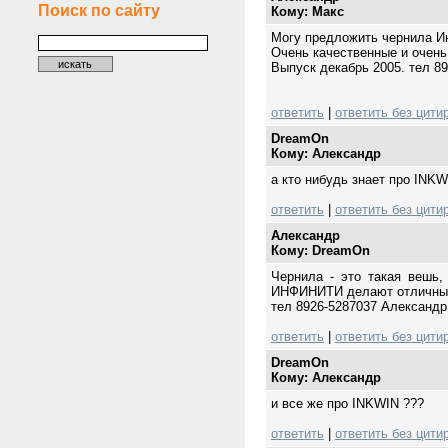
Поиск по сайту
Кому: Mакс
Могу предложить чернила И
Очень качественные и очень
Выпуск декабрь 2005. тел 8
ответить
|
ответить без цити
DreamOn
Кому: Александр
а кто нибудь знает про INKW
ответить
|
ответить без цити
Александр
Кому: DreamOn
Чернила - это такая вешь,
ИНФИНИТИ делают отличные 
тел 8926-5287037 Александр
ответить
|
ответить без цити
DreamOn
Кому: Александр
и все же про INKWIN ???
ответить
|
ответить без цити