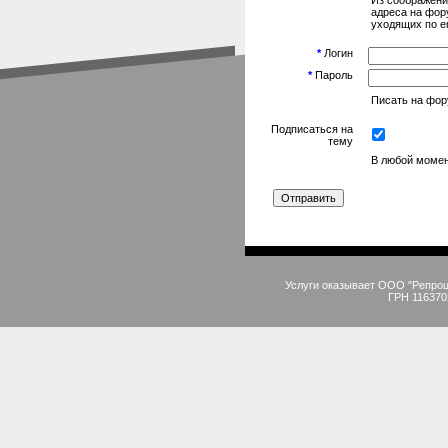
Из соображени
адреса на фор
уходящих по em
*
Логин
*
Пароль
Писать на фору
Подписаться на
тему
В любой момен
Услуги оказывает ООО "Репро
ГРН 116370