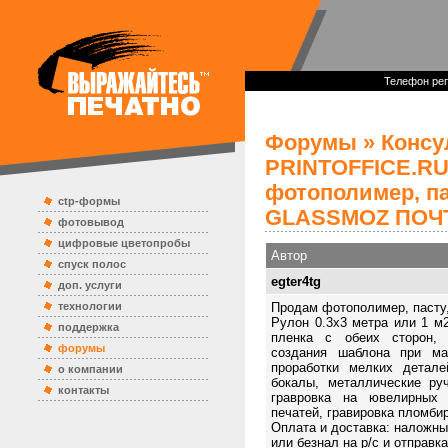
Телефон реп
Форумы
»
Консу
PRINTOFFICE.R
фотополимер, па
ctp-формы
GLASSMOZ ПОЧ
фотовывод
цифровые цветопробы
Автор
спуск полос
egter4tg
доп. услуги
технологии
Продам фотополимер, паст
Рулон 0.3x3 метра или 1 м2,
поддержка
пленка с обеих сторон, 
форумы
создания шаблона при мат
проработки мелких детал
о компании
бокалы, металлические руч
контакты
гравровка на ювелирных 
печатей, гравировка пломбир
Оплата и доставка: наложны
или безнал на р/c и отправк