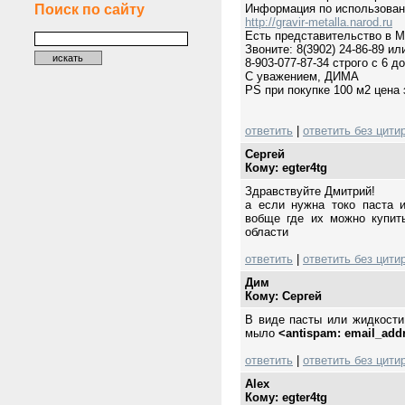
Поиск по сайту
Информация по использовани
http://gravir-metalla.narod.ru
Есть представительство в М
Звоните: 8(3902) 24-86-89 ил
8-903-077-87-34 строго с 6 
С уважением, ДИМА
PS при покупке 100 м2 цена 
ответить
|
ответить без цити
Сергей
Кому: egter4tg
Здравствуйте Дмитрий!
а если нужна токо паста и
вобще где их можно купит
области
ответить
|
ответить без цити
Дим
Кому: Сергей
В виде пасты или жидкости
мыло
<antispam: email_add
ответить
|
ответить без цити
Alex
Кому: egter4tg