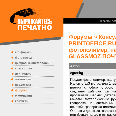
Телефон реп
Форумы
»
Консу
PRINTOFFICE.R
фотополимер, па
ctp-формы
GLASSMOZ ПОЧ
фотовывод
цифровые цветопробы
Автор
спуск полос
egter4tg
доп. услуги
технологии
Продам фотополимер, паст
Рулон 0.3x3 метра или 1 м2,
поддержка
пленка с обеих сторон, 
форумы
создания шаблона при мат
проработки мелких детал
о компании
бокалы, металлические руч
контакты
гравровка на ювелирных 
печатей, гравировка пломбир
Оплата и доставка: наложны
или безнал на р/c и отправк