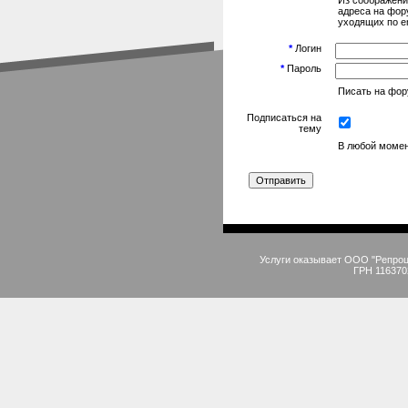
Из соображени
адреса на фор
уходящих по em
*
Логин
*
Пароль
Писать на фору
Подписаться на
тему
В любой момен
Услуги оказывает ООО "Репро
ГРН 116370