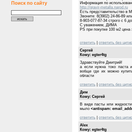
Поиск по сайту
Информация по использовани
http://gravir-metalla.narod.ru
Есть представительство в М
Звоните: 8(3902) 24-86-89 ил
8-903-077-87-34 строго с 6 
С уважением, ДИМА
PS при покупке 100 м2 цена 
ответить
|
ответить без цити
Сергей
Кому: egter4tg
Здравствуйте Дмитрий!
а если нужна токо паста и
вобще где их можно купит
области
ответить
|
ответить без цити
Дим
Кому: Сергей
В виде пасты или жидкости
мыло
<antispam: email_add
ответить
|
ответить без цити
Alex
Кому: egter4tg