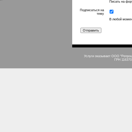
Писать на фору
Подписаться на
тему
В любой момен
Услуги оказывает ООО "Репро
ГРН 116370