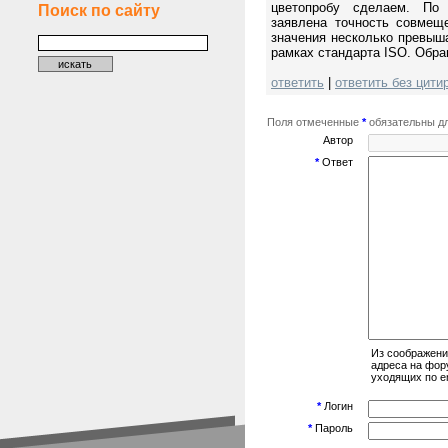
цветопробу сделаем. По 
Поиск по сайту
заявлена точность совмеще
значения несколько превыш
рамках стандарта ISO. Обра
ответить
|
ответить без цити
Поля отмеченные
*
обязательны дл
Автор
*
Ответ
Из соображени
адреса на фор
уходящих по em
*
Логин
*
Пароль