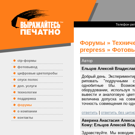
Телефон реп
Форумы
»
Технич
prepress
» Фотовыв
Автор
ctp-формы
фотовывод
Ельцов Алексей Владисла
цифровые цветопробы
Добрый день. Эксперименти
спуск полос
риповать "подручными 
однобитные tifы. Возм
доп. услуги
оборудовании, используя 
технологии
вывести и аналоговую цвет
поддержка
величина допуска на сов
точность совмещения по од
форумы
о компании
ответить
|
ответить без цити
контакты
Аверина Анастасия Алекс
Кому: Ельцов Алексей Вл
Здравствуйте. Мы воводим 