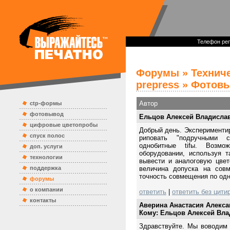
Телефон реп
Форумы
»
Технич
prepress
» Фотовыв
Автор
ctp-формы
фотовывод
Ельцов Алексей Владисла
цифровые цветопробы
Добрый день. Эксперименти
спуск полос
риповать "подручными 
однобитные tifы. Возм
доп. услуги
оборудовании, используя 
технологии
вывести и аналоговую цвет
поддержка
величина допуска на сов
точность совмещения по од
форумы
о компании
ответить
|
ответить без цити
контакты
Аверина Анастасия Алекс
Кому: Ельцов Алексей Вл
Здравствуйте. Мы воводим 