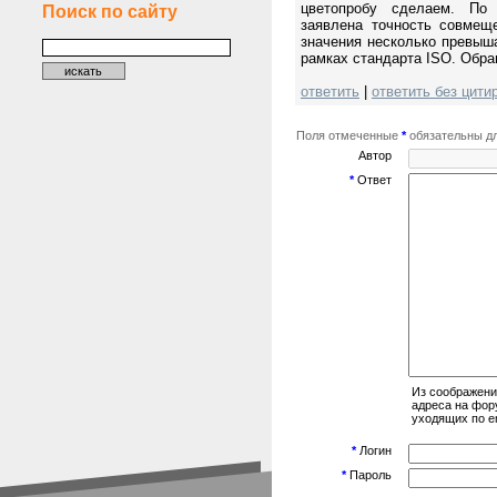
цветопробу сделаем. По 
Поиск по сайту
заявлена точность совмеще
значения несколько превыш
рамках стандарта ISO. Обра
ответить
|
ответить без цити
Поля отмеченные
*
обязательны дл
Автор
*
Ответ
Из соображени
адреса на фор
уходящих по em
*
Логин
*
Пароль