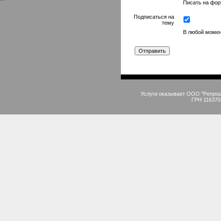
Писать на фору
Подписаться на
тему
В любой момен
Услуги оказывает ООО "Репро
ГРН 116370