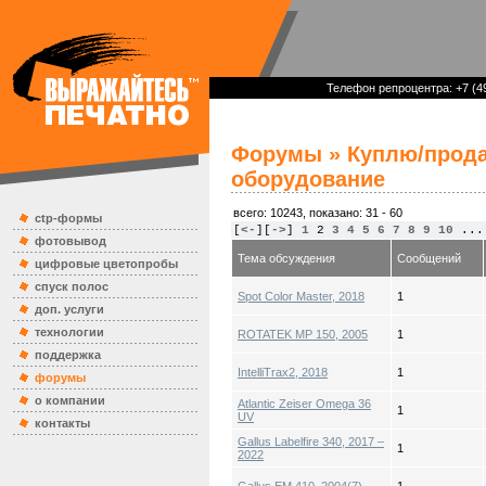
Телефон репроцентра: +7 (49
Форумы
» Куплю/прода
оборудование
всего: 10243, показано: 31 - 60
ctp-формы
[
<-
][
->
]
1
2
3
4
5
6
7
8
9
10
...
фотовывод
Тема обсуждения
Сообщений
цифровые цветопробы
спуск полос
Spot Color Master, 2018
1
доп. услуги
технологии
ROTATEK MP 150, 2005
1
поддержка
IntelliTrax2, 2018
1
форумы
о компании
Atlantic Zeiser Omega 36
1
UV
контакты
Gallus Labelfire 340, 2017 –
1
2022