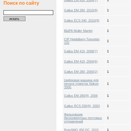
Gallus EM 410, 2004(7)
1
Поиск по сайту
Gallus EM 280, 2010(8)
1
Gallus ECS 340, 2010(8)
1
ВШРА Muller Martini
1
CtP Heidelberg Topsetter
1
102
Gallus EM 410, 2008(7)
1
Gallus EM 410, 2004(6)
1
Gallus EM 280, 2000(2)
1
Цифровая машина для
печати этикеток Xeikon
1
3300,
Gallus EM 280(8), 2006
1
Gallus RCS 330(8), 2003
1
Фальцовщик
бесконвертных почтовых
1
отправлений
RotoSMO 450 DC, 2015
1