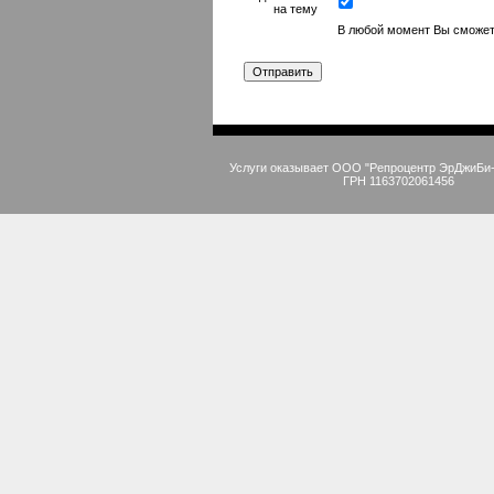
на тему
В любой момент Вы сможет
Услуги оказывает ООО "Репроцентр ЭрДжиБи
ГРН 1163702061456