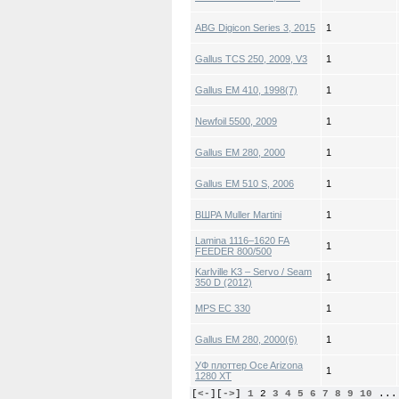
ABG Digicon Series 3, 2015
1
Gallus TCS 250, 2009, V3
1
Gallus EM 410, 1998(7)
1
Newfoil 5500, 2009
1
Gallus EM 280, 2000
1
Gallus EM 510 S, 2006
1
ВШРА Muller Martini
1
Lamina 1116–1620 FA
1
FEEDER 800/500
Karlville K3 – Servo / Seam
1
350 D (2012)
MPS EC 330
1
Gallus EM 280, 2000(6)
1
УФ плоттер Oce Arizona
1
1280 XT
[
<-
][
->
]
1
2
3
4
5
6
7
8
9
10
...