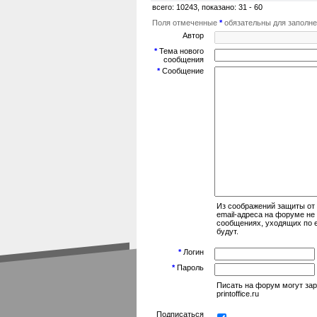
всего: 10243, показано: 31 - 60
Поля отмеченные
*
обязательны для заполн
Автор
*
Тема нового
сообщения
*
Сообщение
Из соображений защиты от
email-адреса на форуме не
сообщениях, уходящих по e
будут.
*
Логин
*
Пароль
Писать на форум могут за
printoffice.ru
Подписаться