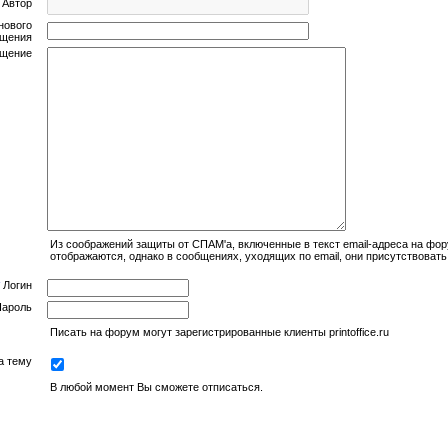
Автор
нового
бщения
щение
Из соображений защиты от СПАМ'а, включенные в текст email-адреса на фо
отображаются, однако в сообщениях, уходящих по email, они присутствовать
Логин
ароль
Писать на форум могут зарегистрированные клиенты printoffice.ru
а тему
В любой момент Вы сможете отписаться.