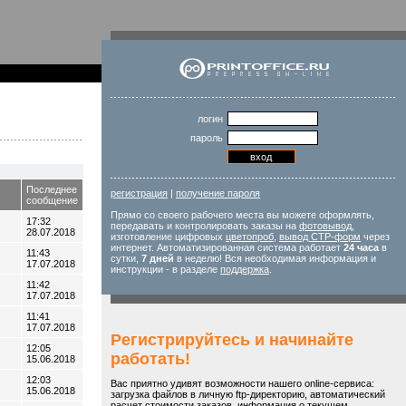
логин
пароль
Последнее
регистрация
|
получение пароля
сообщение
Прямо со своего рабочего места вы можете оформлять,
17:32
передавать и контролировать заказы на
фотовывод
,
28.07.2018
изготовление цифровых
цветопроб
,
вывод CTP-форм
через
интернет. Автоматизированная система работает
24 часа
в
11:43
сутки,
7 дней
в неделю! Вся необходимая информация и
17.07.2018
инструкции - в разделе
поддержка
.
11:42
17.07.2018
11:41
17.07.2018
Регистрируйтесь и начинайте
12:05
работать!
15.06.2018
12:03
Вас приятно удивят возможности нашего online-сервиса:
15.06.2018
загрузка файлов в личную ftp-директорию, автоматический
расчет стоимости заказов, информация о текущем