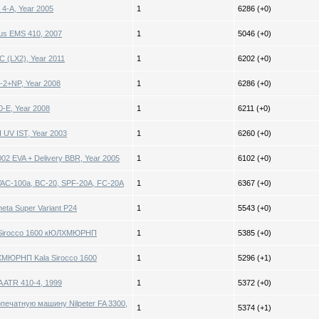
 4-A, Year 2005
1
6286 (+0)
us EMS 410, 2007
1
5046 (+0)
 (LX2), Year 2011
1
6202 (+0)
-2+NP, Year 2008
1
6286 (+0)
0-E, Year 2008
1
6211 (+0)
H UV IST, Year 2003
1
6260 (+0)
 EVA + Delivery BBR, Year 2005
1
6102 (+0)
n VAC-100a, BC-20, SPF-20A, FC-20A
1
6367 (+0)
eta Super Variant P24
1
5543 (+0)
Sirocco 1600 кЮЛХМЮРНП
1
5385 (+0)
ЮРНП Kala Sirocco 1600
1
5296 (+1)
ATR 410-4, 1999
1
5372 (+0)
ечатную машину Nilpeter FA 3300,
1
5374 (+1)