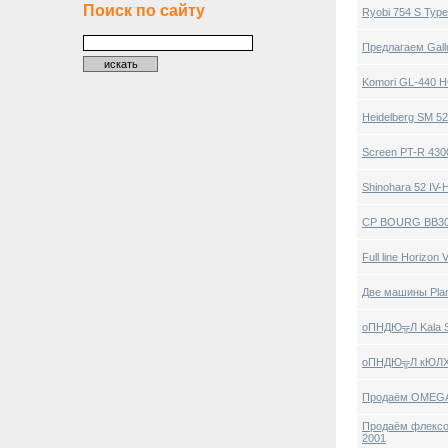
Поиск по сайту
Ryobi 754 S Type
Предлагаем Gall
Komori GL-440 HC
Heidelberg SM 52
Screen PT-R 430
Shinohara 52 IV-
CP BOURG BB3002
Full line Horizo
Две машины Plan
оПНДЮ╦Л Kala 
оПНДЮ╦Л кЮЛХМ
Продаём OMEGA 
Продаём флексоп
2001