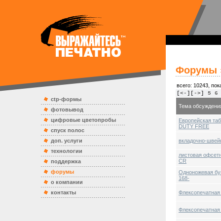
Форумы
всего: 10243, пок
[
<-
][
->
]
5
6
ctp-формы
Тема обсуждени
фотовывод
цифровые цветопробы
Европейская таб
DUTY FREE
спуск полос
доп. услуги
вкладочно-швей
технологии
листовая офсетн
CR
поддержка
форумы
Одноножевая бу
168-
о компании
контакты
Флексопечатная 
Флексопечатная 