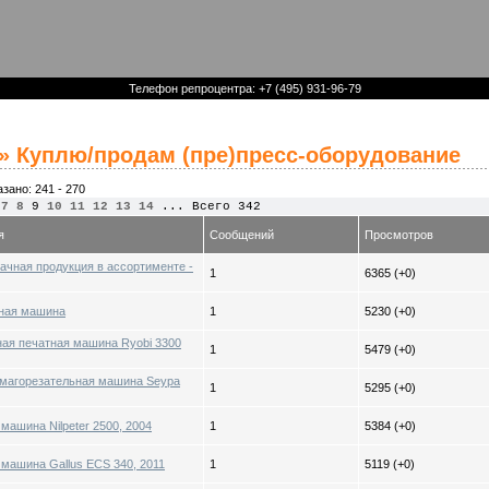
Телефон репроцентра: +7 (495) 931-96-79
» Куплю/продам (пре)пресс-оборудование
азано: 241 - 270
7
8
9
10
11
12
13
14
... Всего 342
я
Сообщений
Просмотров
ачная продукция в ассортименте -
1
6365 (+0)
ная машина
1
5230 (+0)
ая печатная машина Ryobi 3300
1
5479 (+0)
магорезательная машина Seypa
1
5295 (+0)
машина Nilpeter 2500, 2004
1
5384 (+0)
машина Gallus ECS 340, 2011
1
5119 (+0)