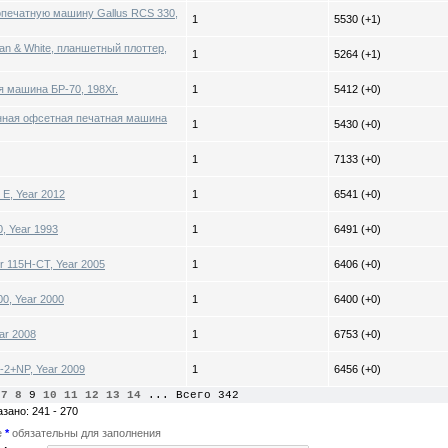
печатную машину Gallus RCS 330,
1
5530 (+1)
n & White, планшетный плоттер,
1
5264 (+1)
 машина БР-70, 198Хг.
1
5412 (+0)
нная офсетная печатная машина
1
5430 (+0)
1
7133 (+0)
 E, Year 2012
1
6541 (+0)
, Year 1993
1
6491 (+0)
r 115H-CT, Year 2005
1
6406 (+0)
0, Year 2000
1
6400 (+0)
ar 2008
1
6753 (+0)
-2+NP, Year 2009
1
6456 (+0)
7
8
9
10
11
12
13
14
... Всего 342
азано: 241 - 270
е
*
обязательны для заполнения