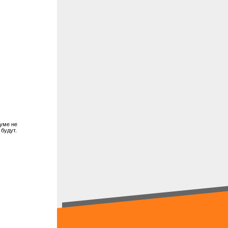
руме не
 будут.