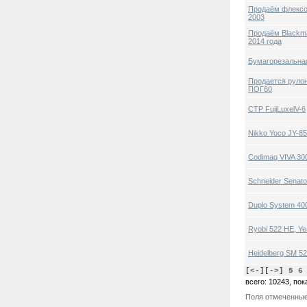
Продаём флексо
2003
Продаём Blackma
2014 года
Бумагорезальная
Продается руло
ПОГ60
СТР FujiLuxelV-6
Nikko Yoco JY-85
Codimag VIVA 300
Schneider Senato
Duplo System 400
Ryobi 522 HE, Ye
Heidelberg SM 52
[
<-
][
->
]
5
6
всего: 10243, пок
Поля отмеченны