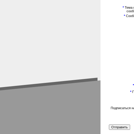
*
Тема 
соо
*
Сооб
*
*
П
Подписаться н