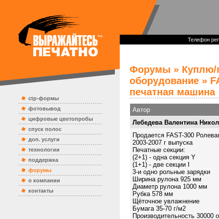
Телефон реп
Форумы
»
Куплю/
оборудование
» F
печатная машина
ctp-формы
фотовывод
Автор
цифровые цветопробы
Лебедева Валентина Нико
спуск полос
Продается FAST-300 Ролевая
доп. услуги
2003-2007 г выпуска
Печатные секции:
технологии
(2+1) - одна секция Y
поддержка
(1+1) - две секции I
форумы
3-и одно рольные зарядки
Ширина рулона 925 мм
о компании
Диаметр рулона 1000 мм
контакты
Рубка 578 мм
Щёточное увлажнение
Бумага 35-70 г/м2
Производительность 30000 о