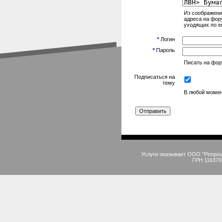
Из соображени
адреса на фор
уходящих по em
*
Логин
*
Пароль
Писать на фору
Подписаться на
тему
В любой момен
Услуги оказывает ООО "Репро
ГРН 116370