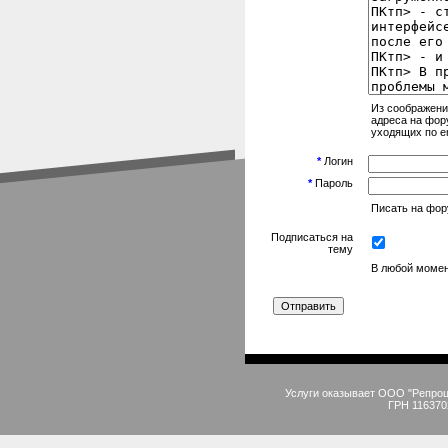
Из соображени
адреса на фор
уходящих по em
*
Логин
*
Пароль
Писать на фору
Подписаться на
тему
В любой момен
Услуги оказывает ООО "Репро
ГРН 116370