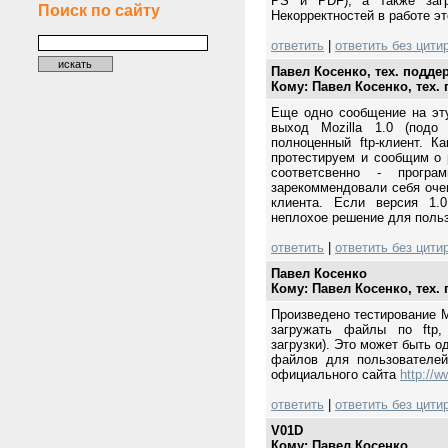
PS и PDF), а также загр
Поиск по сайту
Некорректностей в работе э
ответить
|
ответить без цити
Павел Косенко, тех. подде
Кому: Павел Косенко, тех.
Еще одно сообщение на эту
выход Mozilla 1.0 (подо
полноценный ftp-клиент. К
протестируем и сообщим о ре
соответсвенно - програ
зарекоммендовали себя очен
клиента. Если версия 1.0
неплохое решение для поль
ответить
|
ответить без цити
Павел Косенко
Кому: Павел Косенко, тех.
Произведено тестирование Mo
загружать файлы по ftp,
загрузки). Это может быть о
файлов для пользователей
официального сайта
http://w
ответить
|
ответить без цити
V01D
Кому: Павел Косенко