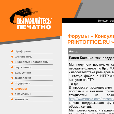
Телефон реп
Форумы
»
Консул
PRINTOFFICE.RU
»
Автор
ctp-формы
фотовывод
Павел Косенко, тех. подде
цифровые цветопробы
Мы получили несколько си
спуск полос
передаче файлов по ftp с M
- несоответствие размеров 
доп. услуги
- статус файла в HTTP-инт
технологии
загрузки на FTP
поддержка
- и др.
В процессе исследования 
форумы
программ и выявили ftp-к
о компании
трудностей не воз
http://www.panic.com/transmit
контакты
клиент поддерживает фун
обрыва связи).
Мы протестировали вариант