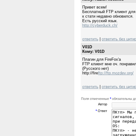
Привет всем!
Бесплатный FTP клиент для 
к стати недавно обновился.
Есть русский язык.
http://cyberduck.ch/
ответить
|
ответить без цити
V01D
Кому: V01D
Плагин для FireFox'а
FTP клиент мне оч. понрави
(Русского нет)
http://fire
ftp://ftp.mozdev.org/
ответить
|
ответить без цити
Поля отмеченные
*
обязательны дл
Автор
*
Ответ