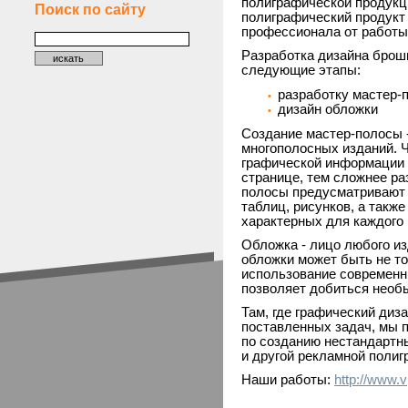
полиграфической продукц
Поиск по сайту
полиграфический продукт
профессионала от работы
Разработка дизайна брош
следующие этапы:
разработку мастер-
дизайн обложки
Создание мастер-полосы 
многополосных изданий. 
графической информации 
странице, тем сложнее ра
полосы предусматривают 
таблиц, рисунков, а такж
характерных для каждого 
Обложка - лицо любого и
обложки может быть не т
использование современн
позволяет добиться необ
Там, где графический диз
поставленных задач, мы 
по созданию нестандартн
и другой рекламной полиг
Наши работы:
http://www.vp