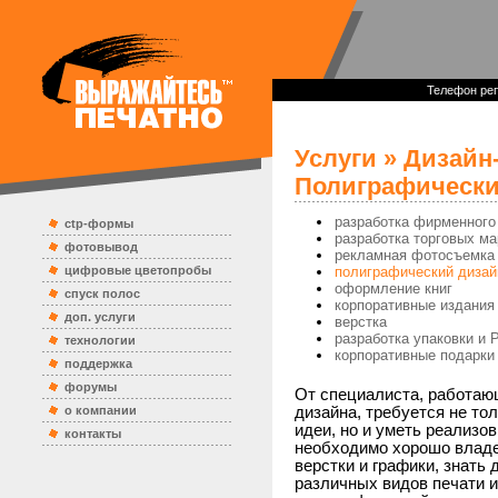
Телефон реп
Услуги
»
Дизайн
Полиграфически
разработка фирменного
ctp-формы
разработка торговых ма
фотовывод
рекламная фотосъемка
цифровые цветопробы
полиграфический дизай
оформление книг
спуск полос
корпоративные издания
доп. услуги
верстка
разработка упаковки и
технологии
корпоративные подарки
поддержка
форумы
От специалиста, работаю
о компании
дизайна, требуется не то
идеи, но и уметь реализов
контакты
необходимо хорошо влад
верстки и графики, знать
различных видов печати и