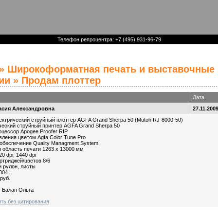
Телефон репроцентра: +7 (495) 931-96-79
»
Широкоформатная печать и выставочные
ии
» Продам плоттер
Дата
асия Александровна
27.11.200
ктрический струйный плоттер AGFA Grand Sherpa 50 (Mutoh RJ-8000-50)
ческий струйный принтер AGFA Grand Sherpa 50
оцессор Apogee Proofer RIP
вления цветом Agfa Color Tune Pro
обеспечение Quality Managment System
 область печати 1263 х 13000 мм
0 dpi, 1440 dpi
артриджей/цветов 8/6
и рулон, листы
004.
руб.
: Балан Ольга
ить без цитирования