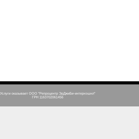
Услуги оказывает ООО "Репроцентр ЭрДжиБи-интернэшнл"
ГРН 1163702061456