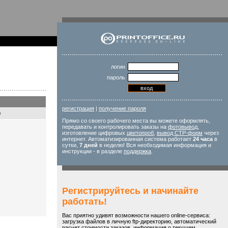
логин
пароль
регистрация
|
получение пароля
9
Прямо со своего рабочего места вы можете оформлять,
передавать и контролировать заказы на
фотовывод
,
изготовление цифровых
цветопроб
,
вывод CTP-форм
через
интернет. Автоматизированная система работает
24 часа
в
сутки,
7 дней
в неделю! Вся необходимая информация и
инструкции - в разделе
поддержка
.
Регистрируйтесь и начинайте
работать!
Вас приятно удивят возможности нашего online-сервиса:
загрузка файлов в личную ftp-директорию, автоматический
расчет стоимости заказов, информация о текущем