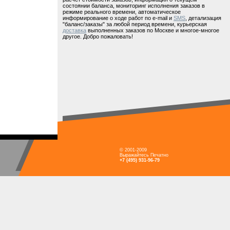
состоянии баланса, мониторинг исполнения заказов в
режиме реального времени, автоматическое
информирование о ходе работ по e-mail и
SMS
, детализация
"баланс/заказы" за любой период времени, курьерская
доставка
выполненных заказов по Москве и многое-многое
другое. Добро пожаловать!
© 2001-2009
Выражайтесь Печатно
+7 (495) 931-96-79