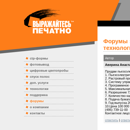
Форумы
технолог
Автор
ctp-формы
фотовывод
Аверина Анаст
цифровые цветопробы
Продам пьезоэле
1. Пьезоэлектри
спуск полос
2. Растровый пр
3. Систему упра
доп. услуги
4. Программное 
технологии
5. Максимальная
6. Разрешение 72
поддержка
7. Количество к
8. Подача бумаг
форумы
9. Год выпуска 2
10.Цена 100 000 
о компании
(495) 739-11-00
контакты
Контактное лицо
ответить
|
ответ