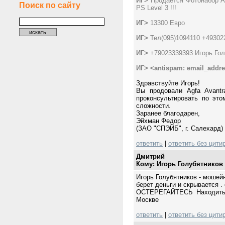
ИГ>
Продается Фотонабор Ag
Поиск по сайту
PS Level 3 !!!
ИГ>
13300 Евро
ИГ>
Тел(095)1094110 +49302
ИГ>
+79023339393 Игорь Гол
ИГ>
<antispam: email_addr
Здравствуйте Игорь!
Вы продовали Agfa Avantr
проконсультировать по это
сложности.
Заранее благодарен,
Эйхман Федор
(ЗАО "СПЭЙБ", г. Салехард)
ответить
|
ответить без цити
Дмитрий
Кому: Игорь Голубятников
Игорь Голубятников - мошей
берет деньги и скрывается . 
ОСТЕРЕГАЙТЕСЬ Находитьс
Москве
ответить
|
ответить без цити