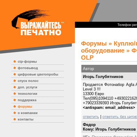
Телефон реп
Форумы
»
Куплю/
оборудование
» Ф
OLP
ctp-формы
фотовывод
Автор
цифровые цветопробы
Игорь Голубятников
спуск полос
Продается Фотонабор Agfa A
доп. услуги
Level 3 !!!
13300 Евро
технологии
Тел(095)1094110 +493022162
поддержка
+79023339393 Игорь Голубят
форумы
<antispam: email_address>
о компании
ответить
|
ответить без цити
контакты
Федор
Кому: Игорь Голубятников