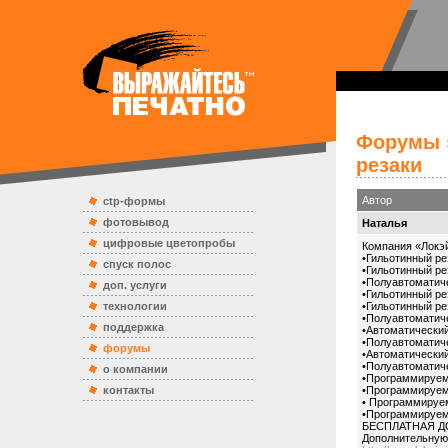
Форумы
резаки
Автор
ctp-формы
фотовывод
Наталья
цифровые цветопробы
Компания «Локэй
•Гильотинный ре
спуск полос
•Гильотинный ре
•Полуавтоматиче
доп. услуги
•Гильотинный ре
технологии
•Гильотинный ре
•Полуавтоматиче
поддержка
•Автоматический
•Полуавтоматиче
форумы
•Автоматический
•Полуавтоматиче
о компании
•Программируемы
контакты
•Программируемы
• Программируем
•Программируемы
БЕСПЛАТНАЯ Д
Дополнительну