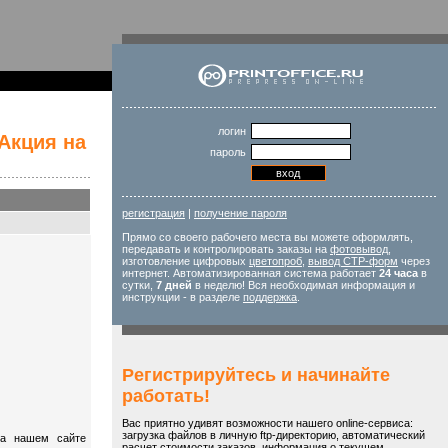
логин
Акция на
пароль
регистрация
|
получение пароля
Прямо со своего рабочего места вы можете оформлять,
передавать и контролировать заказы на
фотовывод
,
изготовление цифровых
цветопроб
,
вывод CTP-форм
через
интернет. Автоматизированная система работает
24 часа
в
сутки,
7 дней
в неделю! Вся необходимая информация и
инструкции - в разделе
поддержка
.
Регистрируйтесь и начинайте
работать!
Вас приятно удивят возможности нашего online-сервиса:
загрузка файлов в личную ftp-директорию, автоматический
на нашем сайте
расчет стоимости заказов, информация о текущем