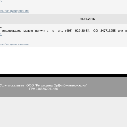
ru
ить без цитирования
30.11.2016
я.
ю информацию можно получить по тел.: (495) 922-30-54, ICQ 347713255 или 
ru
ить без цитирования
Услуги оказывает ООО "Репроцентр ЭрДжиБи-интернэшнл"
ГРН 1163702061456