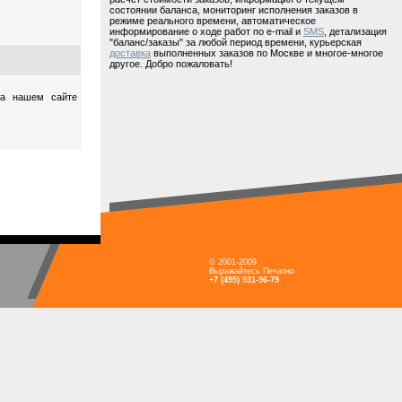
состоянии баланса, мониторинг исполнения заказов в
режиме реального времени, автоматическое
информирование о ходе работ по e-mail и
SMS
, детализация
"баланс/заказы" за любой период времени, курьерская
доставка
выполненных заказов по Москве и многое-многое
другое. Добро пожаловать!
на нашем сайте
© 2001-2009
Выражайтесь Печатно
+7 (495) 931-96-79