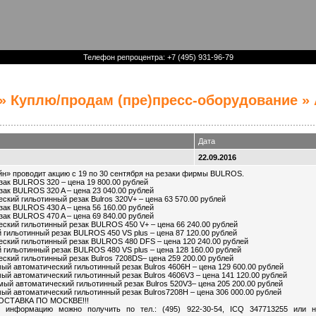
Телефон репроцентра: +7 (495) 931-96-79
»
Куплю/продам (пре)пресс-оборудование
» 
Дата
22.09.2016
н» проводит акцию c 19 по 30 сентября на резаки фирмы BULROS.
зак BULROS 320 – цена 19 800.00 рублей
зак BULROS 320 A – цена 23 040.00 рублей
ский гильотинный резак Bulros 320V+ – цена 63 570.00 рублей
зак BULROS 430 A – цена 56 160.00 рублей
зак BULROS 470 A – цена 69 840.00 рублей
ский гильотинный резак BULROS 450 V+ – цена 66 240.00 рублей
 гильотинный резак BULROS 450 VS plus – цена 87 120.00 рублей
ский гильотинный резак BULROS 480 DFS – цена 120 240.00 рублей
 гильотинный резак BULROS 480 VS plus – цена 128 160.00 рублей
ский гильотинный резак Bulros 7208DS– цена 259 200.00 рублей
й автоматический гильотинный резак Bulros 4606H – цена 129 600.00 рублей
й автоматический гильотинный резак Bulros 4606V3 – цена 141 120.00 рублей
ый автоматический гильотинный резак Bulros 520V3– цена 205 200.00 рублей
й автоматический гильотинный резак Bulros7208H – цена 306 000.00 рублей
ОСТАВКА ПО МОСКВЕ!!!
ю информацию можно получить по тел.: (495) 922-30-54, ICQ 347713255 или 