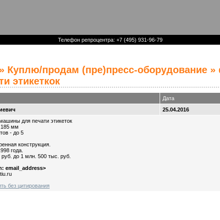
Телефон репроцентра: +7 (495) 931-96-79
»
Куплю/продам (пре)пресс-оборудование
» 
ти этикеткок
Дата
иевич
25.04.2016
машины для печати этикеток
 185 мм
тов - до 5
енная конструкция.
998 года.
 руб. до 1 млн. 500 тыс. руб.
m: email_address>
tiu.ru
ить без цитирования