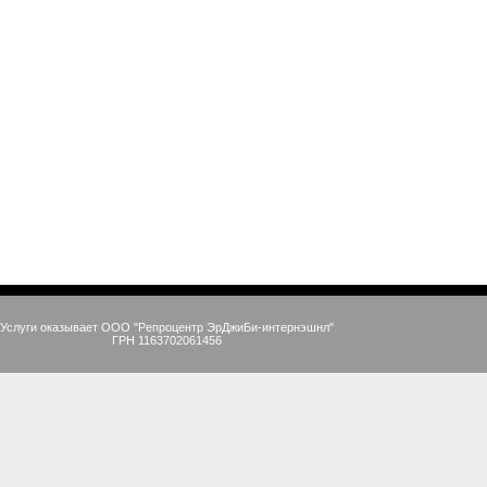
Услуги оказывает ООО "Репроцентр ЭрДжиБи-интернэшнл"
ГРН 1163702061456