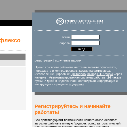
логин
флексо
пароль
регистрация
|
получение пароля
Прямо со своего рабочего места вы можете оформлять,
передавать и контролировать заказы на
фотовывод
,
изготовление цифровых
цветопроб
,
вывод CTP-форм
через
интернет. Автоматизированная система работает
24 часа
в
сутки,
7 дней
в неделю! Вся необходимая информация и
инструкции - в разделе
поддержка
.
Регистрируйтесь и начинайте
работать!
Вас приятно удивят возможности нашего online-сервиса:
загрузка файлов в личную ftp-директорию, автоматический
расчет стоимости заказов, информация о текущем