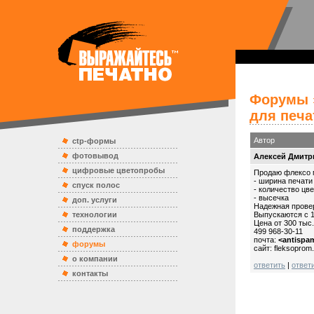
Форумы
для печа
Автор
ctp-формы
фотовывод
Алексей Дмитр
цифровые цветопробы
Продаю флексо 
- ширина печати
спуск полос
- количество цве
- высечка
доп. услуги
Надежная провер
технологии
Выпускаются с 1
Цена от 300 тыс.
поддержка
499 968-30-11
почта:
<antispa
форумы
сайт: fleksoprom.
о компании
ответить
|
ответ
контакты