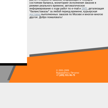
состоянии баланса, мониторинг исполнения заказов в
режиме реального времени, автоматическое
информирование о ходе работ по e-mail и
SMS
, детализация
"баланс/заказы" за любой период времени, курьерская
доставка
выполненных заказов по Москве и многое-многое
другое. Добро пожаловать!
© 2001-2009
Выражайтесь Печатно
+7 (495) 931-96-79