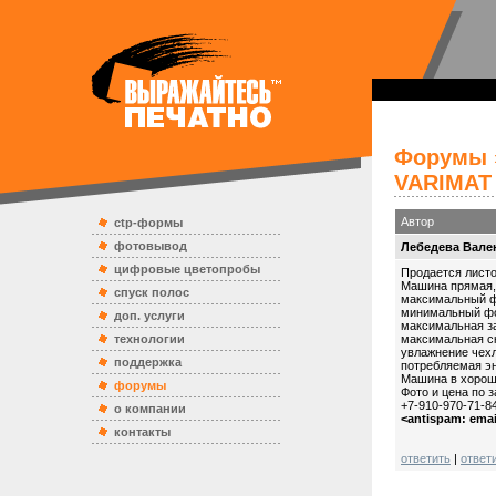
Форумы
VARIMAT V
Автор
ctp-формы
фотовывод
Лебедева Вале
цифровые цветопробы
Продается листо
Машина прямая,
спуск полос
максимальный ф
минимальный фо
доп. услуги
максимальная з
технологии
максимальная ск
увлажнение чех
поддержка
потребляемая эн
Машина в хороше
форумы
Фото и цена по з
+7-910-970-71-8
о компании
<antispam: ema
контакты
ответить
|
ответ