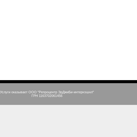
Услуги оказывает ООО "Репроцентр ЭрДжиБи-интернэшнл"
ГРН 1163702061456