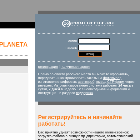
логин
PLANETA
пароль
регистрация
|
получение пароля
Прямо со своего рабочего места вы можете оформлять,
передавать и контролировать заказы на
фотовывод
,
изготовление цифровых
цветопроб
,
вывод CTP-форм
через
интернет. Автоматизированная система работает
24 часа
в
сутки,
7 дней
в неделю! Вся необходимая информация и
инструкции - в разделе
поддержка
.
Регистрируйтесь и начинайте
работать!
Вас приятно удивят возможности нашего online-сервиса:
загрузка файлов в личную ftp-директорию, автоматический
расчет стоимости заказов, информация о текущем