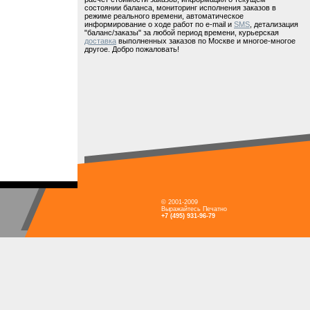
состоянии баланса, мониторинг исполнения заказов в
режиме реального времени, автоматическое
информирование о ходе работ по e-mail и
SMS
, детализация
"баланс/заказы" за любой период времени, курьерская
доставка
выполненных заказов по Москве и многое-многое
другое. Добро пожаловать!
© 2001-2009
Выражайтесь Печатно
+7 (495) 931-96-79