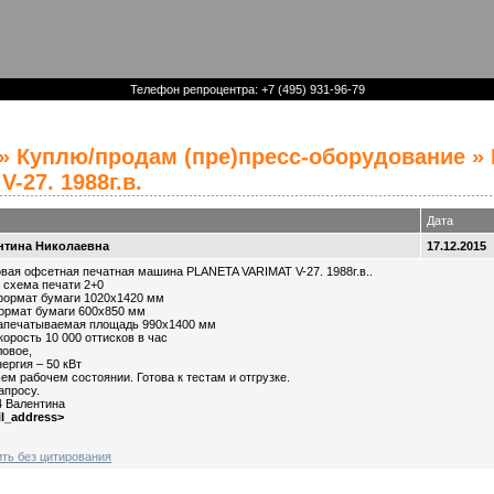
Телефон репроцентра: +7 (495) 931-96-79
»
Куплю/продам (пре)пресс-оборудование
» 
-27. 1988г.в.
Дата
нтина Николаевна
17.12.2015
вая офсетная печатная машина PLANETA VARIMAT V-27. 1988г.в..
 схема печати 2+0
ормат бумаги 1020х1420 мм
рмат бумаги 600х850 мм
апечатываемая площадь 990х1400 мм
орость 10 000 оттисков в час
ловое,
ергия – 50 кВт
м рабочем состоянии. Готова к тестам и отгрузке.
апросу.
4 Валентина
il_address>
ить без цитирования