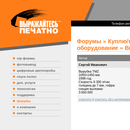
Телефон реп
Форумы
»
Куплю/
оборудование
» В
Автор
ctp-формы
фотовывод
Сергей Иванович
цифровые цветопробы
Вырубка TMZ
1050×1450 мм
спуск полос
1998 год
Скорость 6 300 л/час
доп. услуги
толщина до 7 мм, гофра
технологии
секция выломки
3.650.000
поддержка
ответить
|
ответить без цитирован
форумы
о компании
контакты