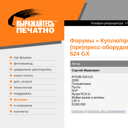
Телефон репроцентра: +7 
Форумы
»
Куплю/п
(пре)пресс-оборудо
524 GX
ctp-формы
фотовывод
Автор
цифровые цветопробы
Сергей Иванович
спуск полос
RYOBI 524 GX
2009
доп. услуги
Полуавтомат
Пулть
технологии
N+P
поддержка
Ryobi PCS-G
Мойки валов и резины
форумы
CIP 4
8.000.000
о компании
ответить
|
ответить без цитирования
контакты