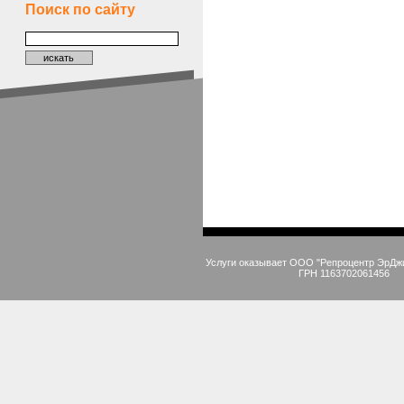
Поиск по сайту
Услуги оказывает ООО "Репроцентр ЭрДж
ГРН 1163702061456