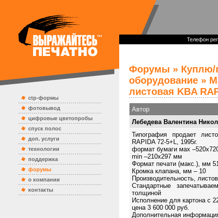
Телефон реп
Форумы
»
Куплю/
оборудование
» М
листовая KBA RAP
ctp-формы
фотовывод
Автор
цифровые цветопробы
Лебедева Валентина Нико
спуск полос
Типография продает лис
доп. услуги
RAPIDA 72-5+L, 1995г.
формат бумаги мах –520х72
технологии
min –210х297 мм
поддержка
Формат печати (макс.), мм 5
форумы
Кромка клапана, мм – 10
Производительность, листов
о компании
Стандартные запечатыва
контакты
толщиной
Исполнение для картона с 22
цена 3 600 000 руб.
Дополнительная информация