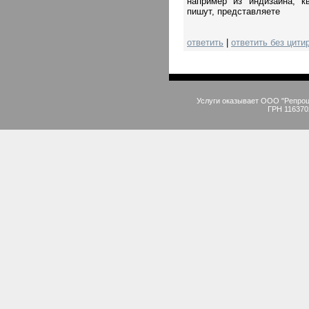
например из индизайна, кв
пишут, представляете
ответить
|
ответить без цити
Услуги оказывает ООО "Репро
ГРН 116370