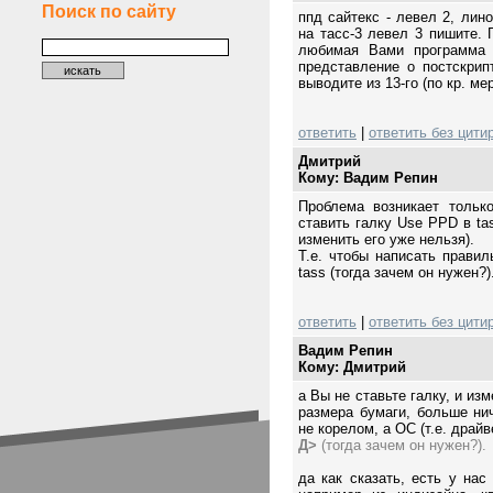
Поиск по сайту
ппд сайтекс - левел 2, лин
на тасс-3 левел 3 пишите. 
любимая Вами программа (
представление о постскрип
выводите из 13-го (по кр. м
ответить
|
ответить без цити
Дмитрий
Кому: Вадим Репин
Проблема возникает тольк
ставить галку Use PPD в tass
изменить его уже нельзя).
Т.е. чтобы написать прави
tass (тогда зачем он нужен?)
ответить
|
ответить без цити
Вадим Репин
Кому: Дмитрий
а Вы не ставьте галку, и из
размера бумаги, больше нич
не корелом, а ОС (т.е. драй
Д>
(тогда зачем он нужен?).
да как сказать, есть у нас