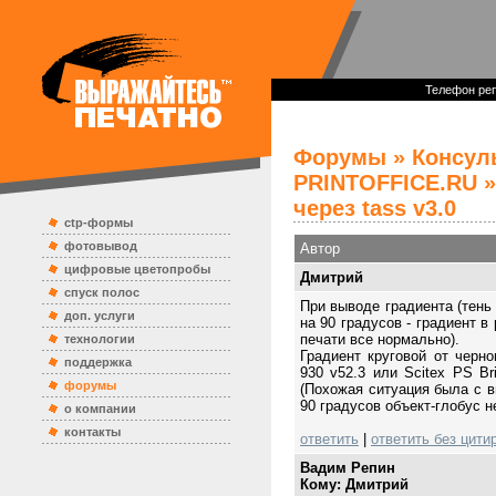
Телефон реп
Форумы
»
Консул
PRINTOFFICE.RU
»
через tass v3.0
ctp-формы
фотовывод
Автор
цифровые цветопробы
Дмитрий
спуск полос
При выводе градиента (тень 
доп. услуги
на 90 градусов - градиент в
печати все нормально).
технологии
Градиент круговой от черно
поддержка
930 v52.3 или Scitex PS Br
форумы
(Похожая ситуация была с в
90 градусов объект-глобус н
о компании
контакты
ответить
|
ответить без цити
Вадим Репин
Кому: Дмитрий