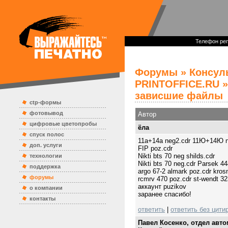
Телефон реп
Форумы
»
Консул
PRINTOFFICE.RU
»
зависшие файлы
ctp-формы
фотовывод
Автор
цифровые цветопробы
ёла
спуск полос
11a+14a neg2.cdr 11Ю+14Ю n
доп. услуги
FIP poz.cdr
Nikti bts 70 neg shilds.cdr
технологии
Nikti bts 70 neg.cdr Parsek 4
поддержка
argo 67-2 almark poz.cdr kros
форумы
rcmrv 470 poz.cdr st-wendt 323
аккаунт puzikov
о компании
заранее спасибо!
контакты
ответить
|
ответить без цити
Павел Косенко, отдел авт