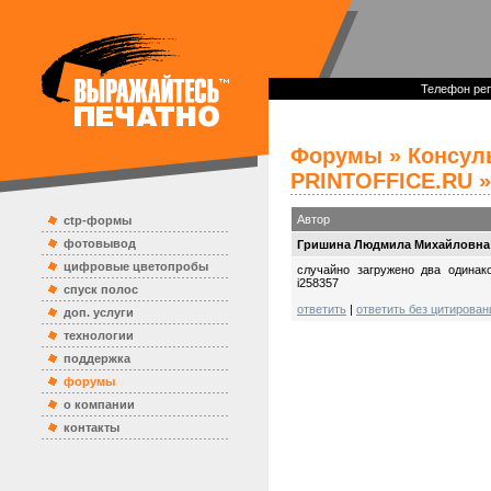
Телефон реп
Форумы
»
Консул
PRINTOFFICE.RU
»
Автор
ctp-формы
фотовывод
Гришина Людмила Михайловна
цифровые цветопробы
случайно загружено два одинак
i258357
спуск полос
ответить
|
ответить без цитирован
доп. услуги
технологии
поддержка
форумы
о компании
контакты