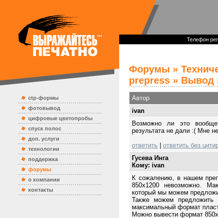
Телефон реп
Форумы
»
Технич
prepress
» Вывод 
Автор
ctp-формы
фотовывод
ivan
цифровые цветопробы
Возможно ли это вообще
спуск полос
результата не дали :( Мне н
доп. услуги
ответить
|
ответить без цити
технологии
Гусева Инга
поддержка
Кому: ivan
форумы
К сожалению, в нашем пре
о компании
850х1200 невозможно. Ма
контакты
который мы можем предложи
Также можем предложить 
максимальный формат пласт
Можно вывести формат 850х