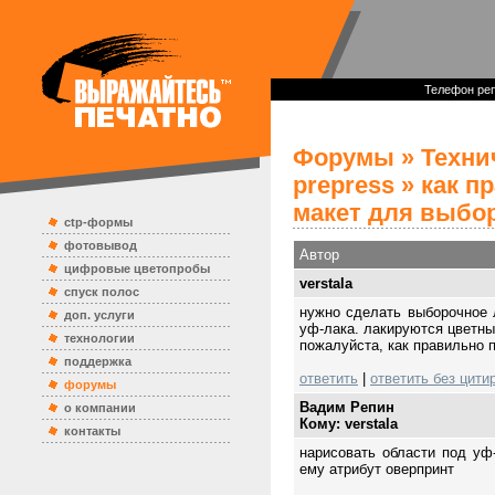
Телефон реп
Форумы
»
Техни
prepress
» как п
макет для выбо
ctp-формы
фотовывод
Автор
цифровые цветопробы
verstala
спуск полос
нужно сделать выборочное 
доп. услуги
уф-лака. лакируются цветны
технологии
пожалуйста, как правильно 
поддержка
ответить
|
ответить без цити
форумы
Вадим Репин
о компании
Кому: verstala
контакты
нарисовать области под уф
ему атрибут оверпринт