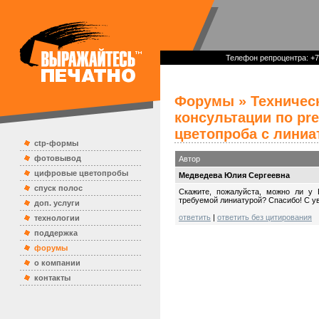
Телефон репроцентра: +7 
Форумы
»
Техничес
консультации по pre
цветопроба с линиат
ctp-формы
фотовывод
Автор
цифровые цветопробы
Медведева Юлия Сергеевна
спуск полос
Скажите, пожалуйста, можно ли у 
требуемой линиатурой? Спасибо! С 
доп. услуги
ответить
|
ответить без цитирования
технологии
поддержка
форумы
о компании
контакты