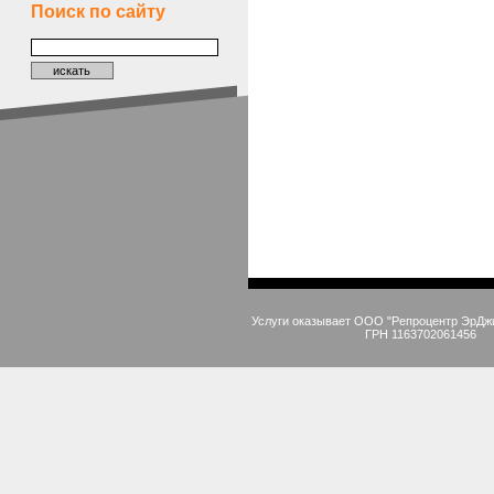
Поиск по сайту
Услуги оказывает ООО "Репроцентр ЭрДж
ГРН 1163702061456