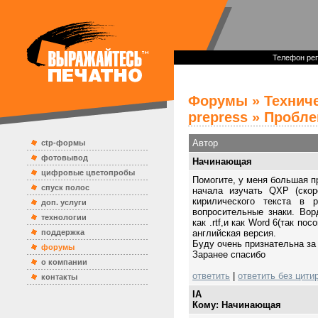
Телефон реп
Форумы
»
Технич
prepress
» Проблем
Автор
ctp-формы
фотовывод
Начинающая
цифровые цветопробы
Помогите, у меня большая п
спуск полос
начала изучать QXP (скор
кирилического текста в 
доп. услуги
вопросительные знаки. Во
технологии
как .rtf,и как Word 6(так п
поддержка
английская версия.
Буду очень признательна за
форумы
Заранее спасибо
о компании
ответить
|
ответить без цити
контакты
IA
Кому: Начинающая